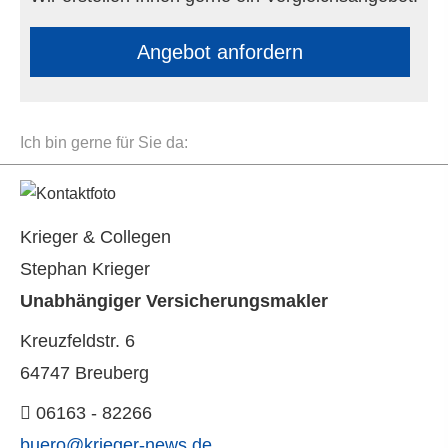
An­ge­bot an­for­dern
Ich bin gerne für Sie da:
Krieger & Collegen
Stephan Krieger
Unabhängiger Ver­sicherungs­makler
Kreuzfeldstr. 6
64747 Breuberg
06163 - 82266
buero@krieger-news.de